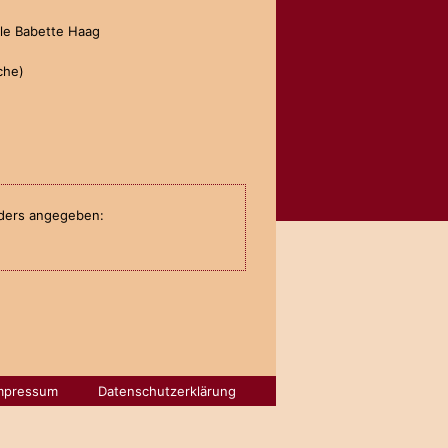
ble Babette Haag
che)
anders angegeben:
mpressum
Datenschutzerklärung